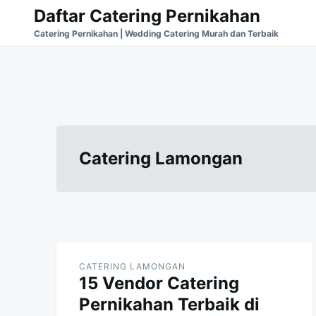
Skip
Search
Daftar Catering Pernikahan
to
for:
Catering Pernikahan | Wedding Catering Murah dan Terbaik
content
Catering Lamongan
CATERING LAMONGAN
15 Vendor Catering
Pernikahan Terbaik di