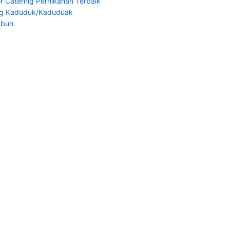
r Catering Pernikahan Terbaik
ng Kaduduk/Kaduduak
mbuh