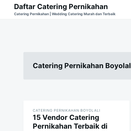
Skip
Search
Daftar Catering Pernikahan
to
for:
Catering Pernikahan | Wedding Catering Murah dan Terbaik
content
Catering Pernikahan Boyolal
CATERING PERNIKAHAN BOYOLALI
15 Vendor Catering
Pernikahan Terbaik di