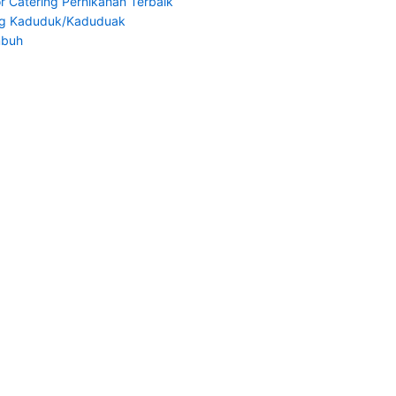
r Catering Pernikahan Terbaik
ng Kaduduk/Kaduduak
mbuh