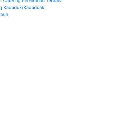
r Catering Pernikahan Terbaik
ng Kaduduk/Kaduduak
mbuh