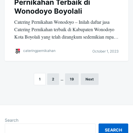
Pernikahan Terbaik di
Wonodoyo Boyolali
Catering Pernikahan Wonodoyo – Inilah daftar jasa
Catering Pernikahan terbaik di Kabupaten Wonodoyo
Kota Boyolali yang telah dirangkum sedemikian rupa…
cateringpernikahan
October 1, 2023
1
2
…
19
Next
Posts
navigation
Search
SEARCH