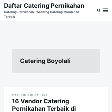
Skip
Search
Daftar Catering Pernikahan
to
for:
Catering Pernikahan | Wedding Catering Murah dan
Terbaik
content
Catering Boyolali
CATERING BOYOLALI
16 Vendor Catering
Pernikahan Terbaik di