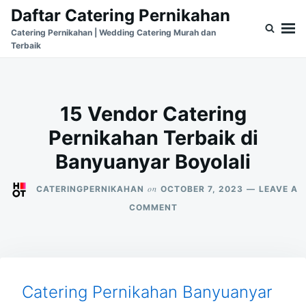
Skip
Search
Daftar Catering Pernikahan
to
for:
Catering Pernikahan | Wedding Catering Murah dan
Terbaik
content
15 Vendor Catering
Pernikahan Terbaik di
Banyuanyar Boyolali
on
CATERINGPERNIKAHAN
OCTOBER 7, 2023
LEAVE A
ON
COMMENT
15
VENDOR
CATERING
PERNIKAHAN
TERBAIK
DI
Catering Pernikahan Banyuanyar
BANYUANYAR