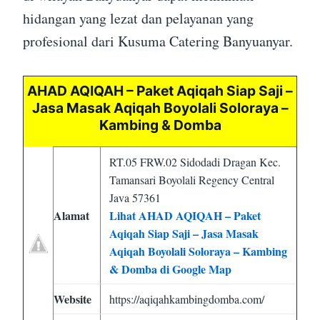
hidangan yang lezat dan pelayanan yang
profesional dari Kusuma Catering Banyuanyar.
AHAD AQIQAH – Paket Aqiqah Siap Saji –
Jasa Masak Aqiqah Boyolali Soloraya –
Kambing & Domba
RT.05 FRW.02 Sidodadi Dragan Kec.
Tamansari Boyolali Regency Central
Java 57361
Alamat
Lihat AHAD AQIQAH – Paket
Aqiqah Siap Saji – Jasa Masak
Aqiqah Boyolali Soloraya – Kambing
& Domba di Google Map
Website
https://aqiqahkambingdomba.com/