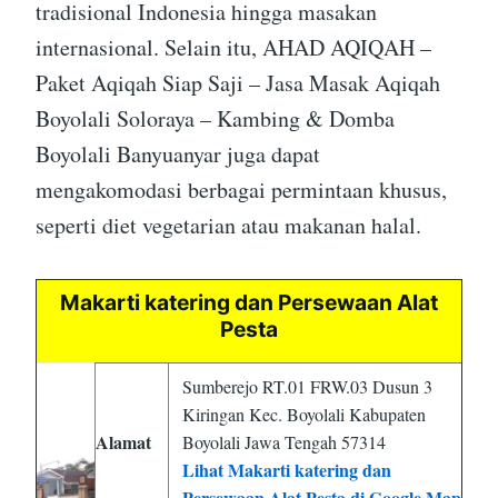
tradisional Indonesia hingga masakan
internasional. Selain itu, AHAD AQIQAH –
Paket Aqiqah Siap Saji – Jasa Masak Aqiqah
Boyolali Soloraya – Kambing & Domba
Boyolali Banyuanyar juga dapat
mengakomodasi berbagai permintaan khusus,
seperti diet vegetarian atau makanan halal.
Makarti katering dan Persewaan Alat
Pesta
Sumberejo RT.01 FRW.03 Dusun 3
Kiringan Kec. Boyolali Kabupaten
Alamat
Boyolali Jawa Tengah 57314
Lihat Makarti katering dan
Persewaan Alat Pesta di Google Map