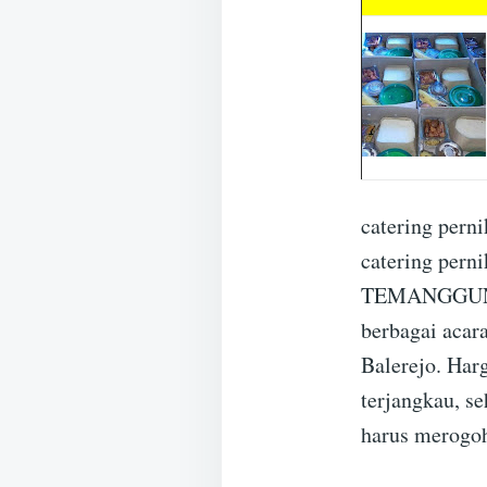
catering per
catering per
TEMANGGUNG m
berbagai acara
Balerejo. H
terjangkau, s
harus merogoh