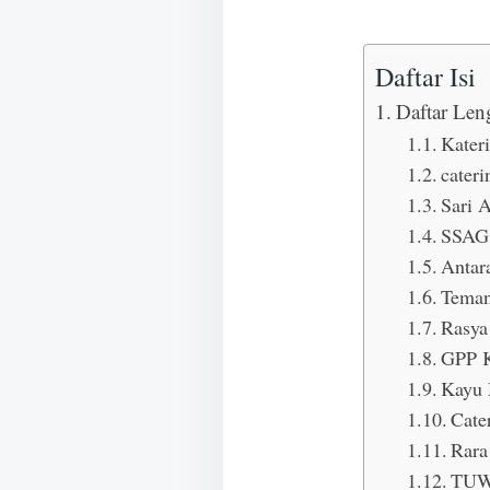
Daftar Isi
Daftar Len
Kater
cateri
Sari 
SSA
Antar
Teman
Rasya
GPP K
Kayu 
Cate
Rara
TUW