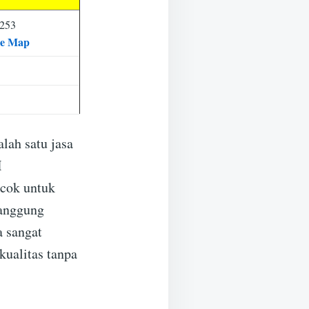
6253
e Map
ah satu jasa
H
cok untuk
manggung
 sangat
kualitas tanpa