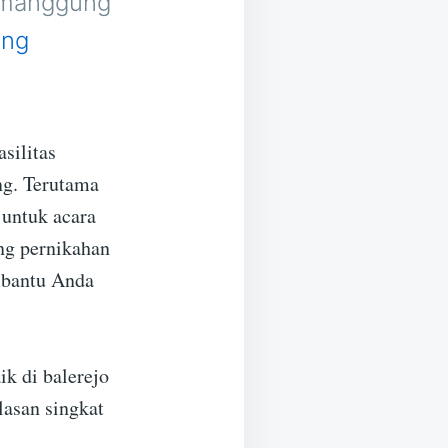
Temanggung
ing
silitas
ng. Terutama
 untuk acara
ng pernikahan
mbantu Anda
ik di balerejo
lasan singkat