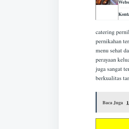
Webs
Kont
catering perni
pernikahan te
menu sehat dan
perayaan kelu
juga sangat t
berkualitas t
Baca Juga
1