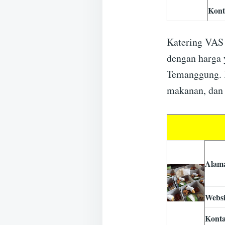
Kont
Katering VAS 
dengan harga 
Temanggung. 
makanan, dan 
Alam
Websi
Kont