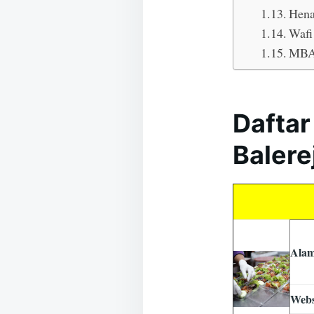
Hena
Wafi
MBA
Daftar
Baler
Alam
Webs