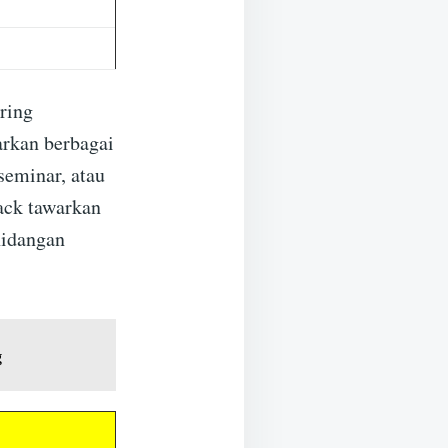
ering
arkan berbagai
seminar, atau
ack tawarkan
hidangan
g