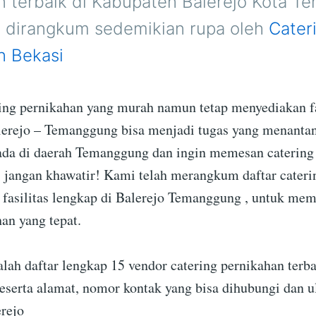
n terbaik di Kabupaten Balerejo Kota 
h dirangkum sedemikian rupa oleh
Cater
n Bekasi
ing pernikahan yang murah namun tetap menyediakan fa
lerejo – Temanggung bisa menjadi tugas yang menanta
ada di daerah Temanggung dan ingin memesan catering
jangan khawatir! Kami telah merangkum daftar cateri
fasilitas lengkap di Balerejo Temanggung , untuk me
an yang tepat.
alah daftar lengkap 15 vendor catering pernikahan terba
serta alamat, nomor kontak yang bisa dihubungi dan u
erejo