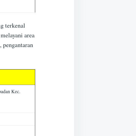
ng terkenal
 melayani area
 pengantaran
padan Kec.