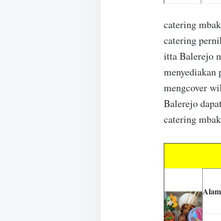
catering mbak
catering pern
itta Balerejo
menyediakan p
mengcover wil
Balerejo dapa
catering mbak 
Alam