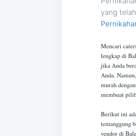
Pernikaha
yang tela
Pernikaha
Mencari cater
lengkap di Ba
jika Anda ber
Anda. Namun, 
murah dengan 
membuat pilih
Berikut ini ad
temanggung be
vendor di Bal