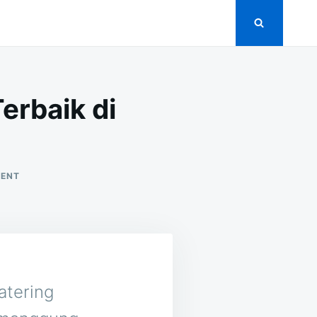
erbaik di
ON
MENT
15
VENDOR
CATERING
PERNIKAHAN
TERBAIK
DI
BALEREJO
TEMANGGUNG
Catering