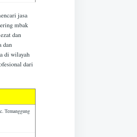
encari jasa
tering mbak
lezat dan
a dan
a di wilayah
fesional dari
ec. Temanggung