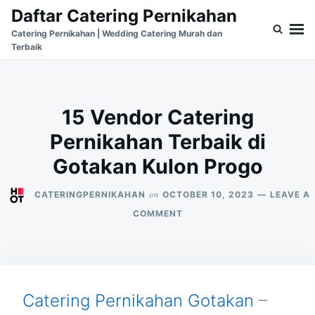
Skip
Search
Daftar Catering Pernikahan
to
for:
Catering Pernikahan | Wedding Catering Murah dan
Terbaik
content
15 Vendor Catering
Pernikahan Terbaik di
Gotakan Kulon Progo
on
CATERINGPERNIKAHAN
OCTOBER 10, 2023
LEAVE A
ON
COMMENT
15
VENDOR
CATERING
PERNIKAHAN
TERBAIK
DI
Catering Pernikahan Gotakan
–
GOTAKAN