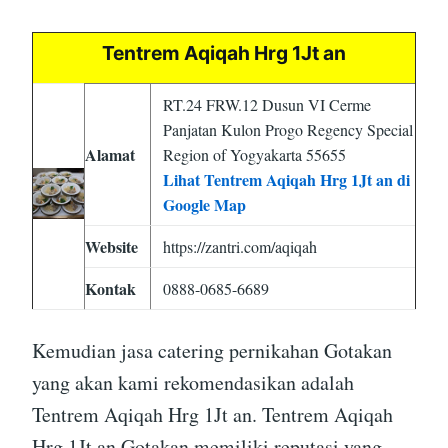
Tentrem Aqiqah Hrg 1Jt an
RT.24 FRW.12 Dusun VI Cerme
Panjatan Kulon Progo Regency Special
Alamat
Region of Yogyakarta 55655
Lihat Tentrem Aqiqah Hrg 1Jt an di
Google Map
Website
https://zantri.com/aqiqah
Kontak
0888-0685-6689
Kemudian jasa catering pernikahan Gotakan
yang akan kami rekomendasikan adalah
Tentrem Aqiqah Hrg 1Jt an. Tentrem Aqiqah
Hrg 1Jt an Gotakan memiliki reputasi yang