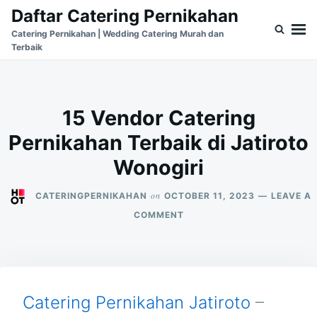
Skip
Search
Daftar Catering Pernikahan
to
for:
Catering Pernikahan | Wedding Catering Murah dan
Terbaik
content
15 Vendor Catering
Pernikahan Terbaik di Jatiroto
Wonogiri
on
CATERINGPERNIKAHAN
OCTOBER 11, 2023
LEAVE A
ON
COMMENT
15
VENDOR
CATERING
PERNIKAHAN
TERBAIK
DI
Catering Pernikahan Jatiroto
–
JATIROTO