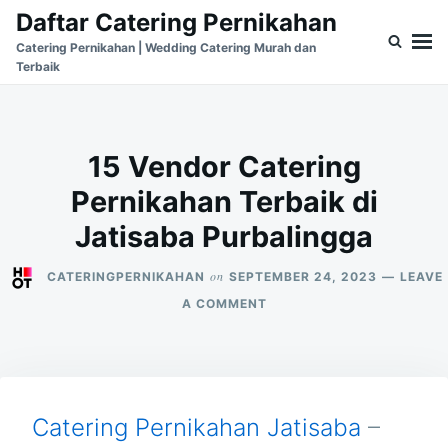
Skip
Search
Daftar Catering Pernikahan
to
for:
Catering Pernikahan | Wedding Catering Murah dan
Terbaik
content
15 Vendor Catering
Pernikahan Terbaik di
Jatisaba Purbalingga
on
CATERINGPERNIKAHAN
SEPTEMBER 24, 2023
LEAVE
ON
A COMMENT
15
VENDOR
CATERING
PERNIKAHAN
TERBAIK
DI
Catering Pernikahan Jatisaba
–
JATISABA