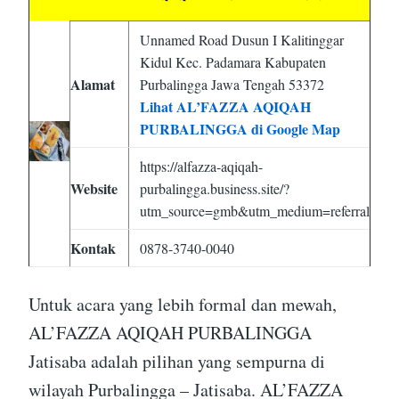
Unnamed Road Dusun I Kalitinggar
Kidul Kec. Padamara Kabupaten
Alamat
Purbalingga Jawa Tengah 53372
Lihat AL’FAZZA AQIQAH
PURBALINGGA di Google Map
https://alfazza-aqiqah-
Website
purbalingga.business.site/?
utm_source=gmb&utm_medium=referral
Kontak
0878-3740-0040
Untuk acara yang lebih formal dan mewah,
AL’FAZZA AQIQAH PURBALINGGA
Jatisaba adalah pilihan yang sempurna di
wilayah Purbalingga – Jatisaba. AL’FAZZA