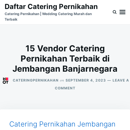
Skip
Search
Daftar Catering Pernikahan
to
for:
Catering Pernikahan | Wedding Catering Murah dan
Terbaik
content
15 Vendor Catering
Pernikahan Terbaik di
Jembangan Banjarnegara
on
CATERINGPERNIKAHAN
SEPTEMBER 4, 2023
LEAVE A
ON
COMMENT
15
VENDOR
CATERING
PERNIKAHAN
TERBAIK
DI
Catering Pernikahan Jembangan
JEMBANGAN