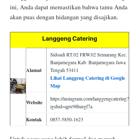
ini, Anda dapat memastikan bahwa tamu Anda
akan puas dengan hidangan yang disajikan.
Langgeng Catering
Sidoadi RT.02 FRW.02 Semarang Kec.
Banjarnegara Kab. Banjarnegara Jawa
Alamat
Tengah 53411
Lihat Langgeng Catering di Google
Map
https://instagram.com/langgengcatering?
Website
igshid=qpx98hurgf7a
Kontak
0857-5850-1623
Untuk acara yang lebih formal dan mewah,