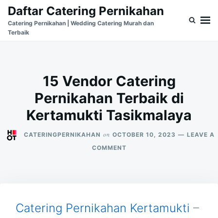
Skip
Search
Daftar Catering Pernikahan
to
for:
Catering Pernikahan | Wedding Catering Murah dan
Terbaik
content
15 Vendor Catering
Pernikahan Terbaik di
Kertamukti Tasikmalaya
on
CATERINGPERNIKAHAN
OCTOBER 10, 2023
LEAVE A
ON
COMMENT
15
VENDOR
CATERING
PERNIKAHAN
TERBAIK
DI
Catering Pernikahan Kertamukti
–
KERTAMUKTI