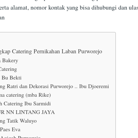
erta alamat, nomor kontak yang bisa dihubungi dan ula
an
gkap Catering Pernikahan Laban Purworejo
 Bakery
Catering
 Bu Bekti
ing Ratri dan Dekorasi Purworejo .. Ibu Djoeremi
a catering (mba Rike)
 Catering Ibu Sarmidi
R NN LINTANG JAYA
ing Tatik Waluyo
 Paes Eva
Aqiqah Purworejo