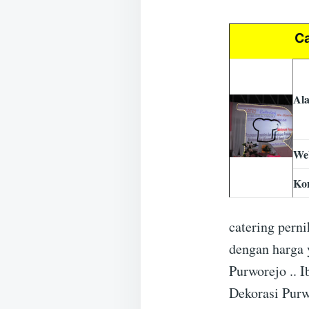
Ca
Al
Web
Ko
catering pern
dengan harga 
Purworejo .. I
Dekorasi Purw