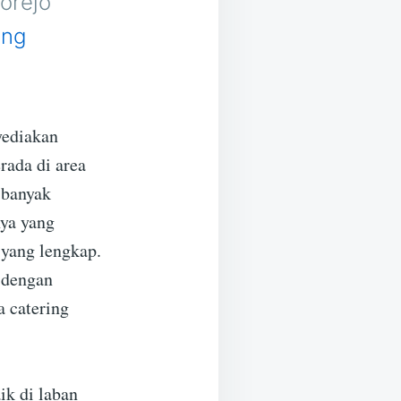
orejo
ing
yediakan
rada di area
 banyak
nya yang
 yang lengkap.
 dengan
a catering
ik di laban