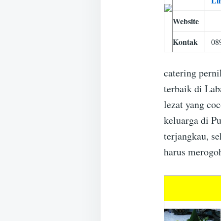
Li
Website
Kontak
08
catering pern
terbaik di La
lezat yang coc
keluarga di P
terjangkau, s
harus merogoh