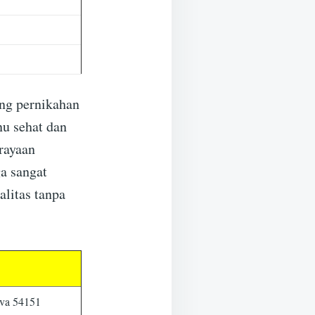
ing pernikahan
u sehat dan
erayaan
a sangat
litas tanpa
ava 54151