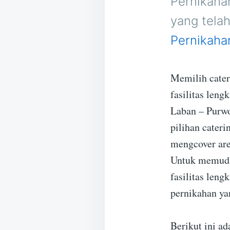
Pernikaha
yang tela
Pernikaha
Memilih cater
fasilitas leng
Laban – Purwo
pilihan cater
mengcover are
Untuk memuda
fasilitas leng
pernikahan ya
Berikut ini ad