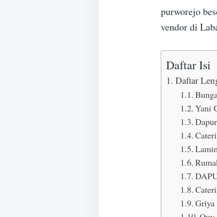
purworejo bes
vendor di Lab
Daftar Isi
Daftar Len
Bunga
Yani 
Dapur
Cater
Lamim
Rumah
DAPU
Cater
Griya
Quy 