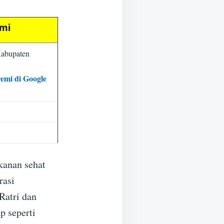
emi
Kabupaten
remi di Google
kanan sehat
rasi
Ratri dan
p seperti