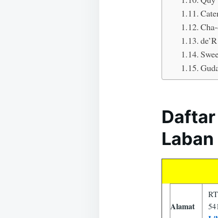
Cat
Cha-
de’R
Swee
Guda
Daftar
Laban
RT
Alamat
54