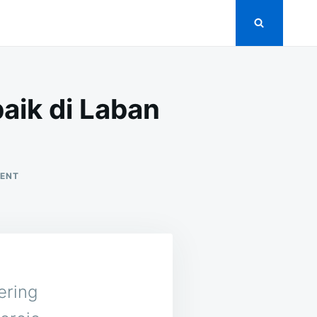
aik di Laban
ON
MENT
15
VENDOR
CATERING
PERNIKAHAN
TERBAIK
DI
LABAN
PURWOREJO
ering