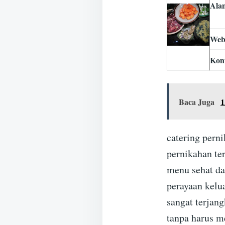
Ala
Web
Kon
Baca Juga
1
catering perni
pernikahan te
menu sehat dan
perayaan kelu
sangat terjan
tanpa harus m