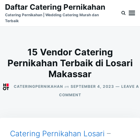
Skip
Search
Daftar Catering Pernikahan
to
for:
Catering Pernikahan | Wedding Catering Murah dan
Terbaik
content
15 Vendor Catering
Pernikahan Terbaik di Losari
Makassar
on
CATERINGPERNIKAHAN
SEPTEMBER 4, 2023
LEAVE A
ON
COMMENT
15
VENDOR
CATERING
PERNIKAHAN
TERBAIK
DI
Catering Pernikahan Losari
–
LOSARI