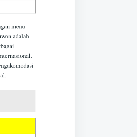
engan menu
uwon adalah
rbagai
nternasional.
mengakomodasi
al.