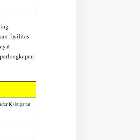
ring
n fasilitas
ayat
 perlengkapan
nder Kabupaten