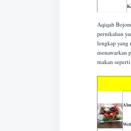
K
Aqiqah Bojone
pernikahan ya
lengkap yang 
menawarkan p
makan seperti 
Ala
Web