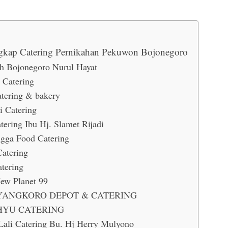
gkap Catering Pernikahan Pekuwon Bojonegoro
h Bojonegoro Nurul Hayat
 Catering
atering & bakery
i Catering
tering Ibu Hj. Slamet Rijadi
ngga Food Catering
Catering
atering
ew Planet 99
ANGKORO DEPOT & CATERING
YU CATERING
Lali Catering Bu. Hj Herry Mulyono