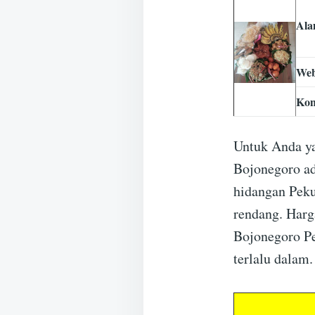
Ala
Web
Kon
Untuk Anda ya
Bojonegoro ad
hidangan Pekuw
rendang. Harg
Bojonegoro Pe
terlalu dalam.