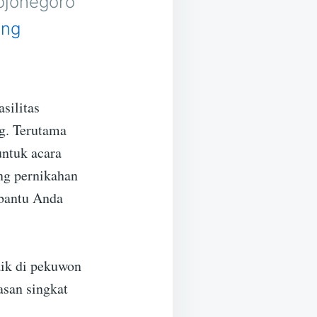
ojonegoro
ing
silitas
g. Terutama
untuk acara
ng pernikahan
mbantu Anda
aik di pekuwon
asan singkat