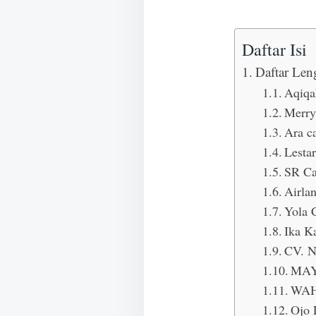
Daftar Isi
Daftar Len
Aqiqa
Merry
Ara c
Lestar
SR Ca
Airla
Yola 
Ika K
CV. N
MAY
WAH
Ojo 