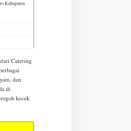
oro Kabupaten
tari Catering
berbagai
ayam, dan
da di
erogoh kocek