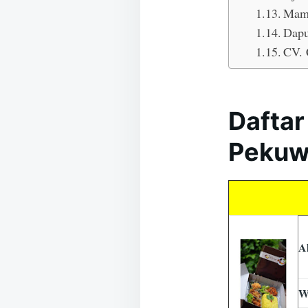
Mam
Dapu
CV. 
Daftar
Pekuw
A
W