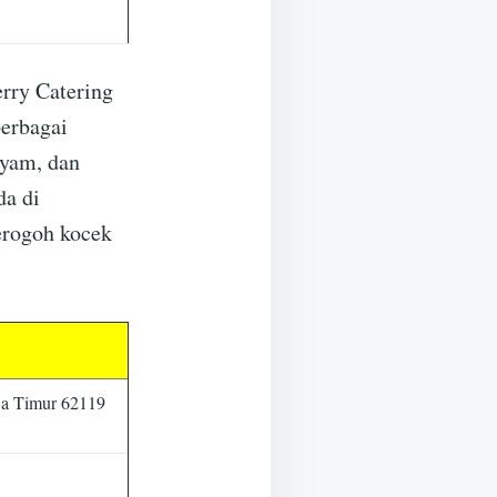
rry Catering
berbagai
ayam, dan
da di
erogoh kocek
wa Timur 62119