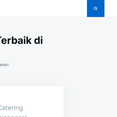
erbaik di
ON
MENT
15
VENDOR
CATERING
PERNIKAHAN
TERBAIK
DI
PEKUWON
BOJONEGORO
 Catering