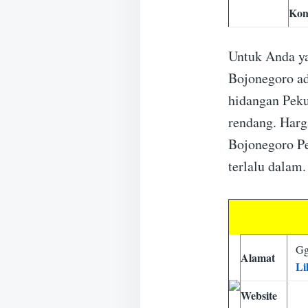
Kon
Untuk Anda ya
Bojonegoro ad
hidangan Pekuw
rendang. Harg
Bojonegoro Pe
terlalu dalam.
Gg
Alamat
Li
Website