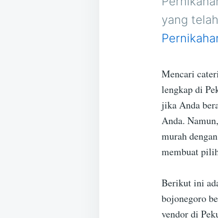
Pernikaha
yang tela
Pernikaha
Mencari cater
lengkap di Pe
jika Anda ber
Anda. Namun, 
murah dengan 
membuat pilih
Berikut ini ad
bojonegoro be
vendor di Pe