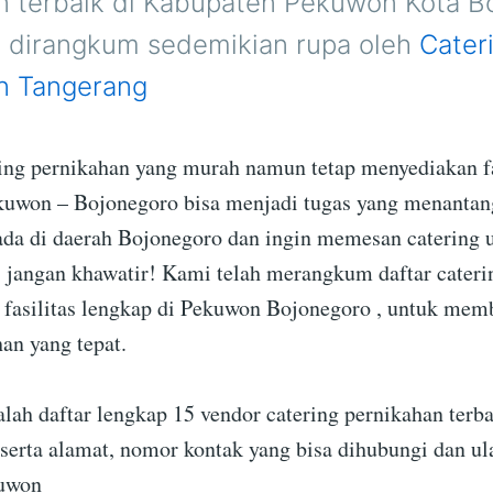
n terbaik di Kabupaten Pekuwon Kota B
h dirangkum sedemikian rupa oleh
Cater
n Tangerang
ing pernikahan yang murah namun tetap menyediakan fa
kuwon – Bojonegoro bisa menjadi tugas yang menantan
ada di daerah Bojonegoro dan ingin memesan catering 
jangan khawatir! Kami telah merangkum daftar cateri
fasilitas lengkap di Pekuwon Bojonegoro , untuk me
an yang tepat.
alah daftar lengkap 15 vendor catering pernikahan terb
serta alamat, nomor kontak yang bisa dihubungi dan ul
kuwon