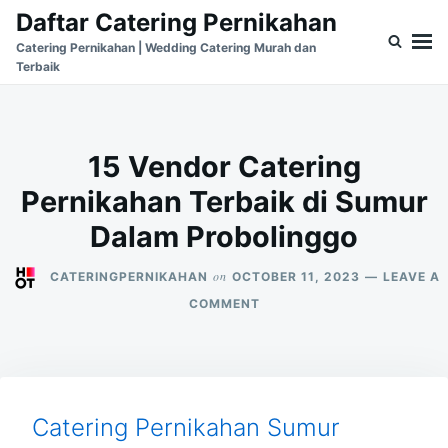
Skip
Search
Daftar Catering Pernikahan
to
for:
Catering Pernikahan | Wedding Catering Murah dan
Terbaik
content
15 Vendor Catering
Pernikahan Terbaik di Sumur
Dalam Probolinggo
on
CATERINGPERNIKAHAN
OCTOBER 11, 2023
LEAVE A
ON
COMMENT
15
VENDOR
CATERING
PERNIKAHAN
TERBAIK
DI
Catering Pernikahan Sumur
SUMUR