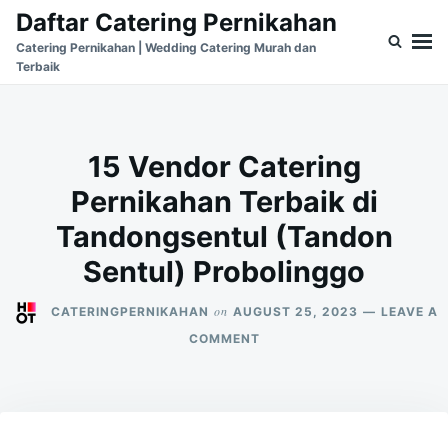
Skip
Search
Daftar Catering Pernikahan
to
for:
Catering Pernikahan | Wedding Catering Murah dan
Terbaik
content
15 Vendor Catering
Pernikahan Terbaik di
Tandongsentul (Tandon
Sentul) Probolinggo
on
CATERINGPERNIKAHAN
AUGUST 25, 2023
LEAVE A
ON
COMMENT
15
VENDOR
CATERING
PERNIKAHAN
TERBAIK