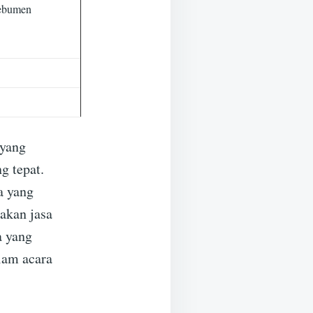
Kebumen
 yang
g tepat.
a yang
iakan jasa
a yang
lam acara