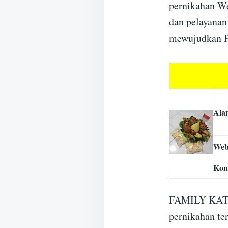
pernikahan W
dan pelayana
mewujudkan P
Ala
Web
Kon
FAMILY KATER
pernikahan t