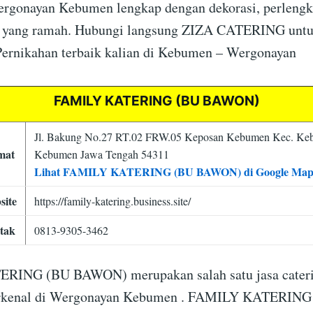
ergonayan Kebumen lengkap dengan dekorasi, perleng
n yang ramah. Hubungi langsung ZIZA CATERING unt
ernikahan terbaik kalian di Kebumen – Wergonayan
FAMILY KATERING (BU BAWON)
Jl. Bakung No.27 RT.02 FRW.05 Keposan Kebumen Kec. Ke
mat
Kebumen Jawa Tengah 54311
Lihat FAMILY KATERING (BU BAWON) di Google Ma
site
https://family-katering.business.site/
tak
0813-9305-3462
ING (BU BAWON) merupakan salah satu jasa cater
erkenal di Wergonayan Kebumen . FAMILY KATERING