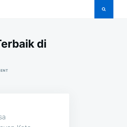
erbaik di
ON
MENT
15
VENDOR
CATERING
PERNIKAHAN
TERBAIK
DI
WERGONAYAN
KEBUMEN
sa