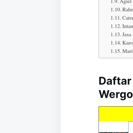
Agiel
Rah
Cate
Inta
Jasa
Karo
Mari
Daftar
Wergo