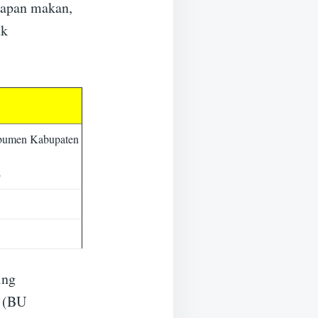
kapan makan,
uk
bumen Kabupaten
p
ing
 (BU