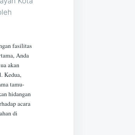
nayan Kota
oleh
gan fasilitas
rtama, Anda
mua akan
l. Kedua,
sama tamu-
kan hidangan
erhadap acara
ahan di