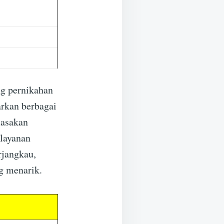
ng pernikahan
rkan berbagai
masakan
 layanan
rjangkau,
g menarik.