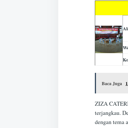
Al
We
Ko
Baca Juga
1
ZIZA CATERIN
terjangkau. D
dengan tema 