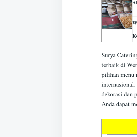
A
W
K
Surya Caterin
terbaik di W
pilihan menu 
internasional
dekorasi dan 
Anda dapat me