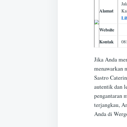
Ja
Alamat
Ka
Li
Website
Kontak
08
Jika Anda men
menawarkan me
Sastro Cateri
autentik dan 
pengantaran m
terjangkau, A
Anda di Werg