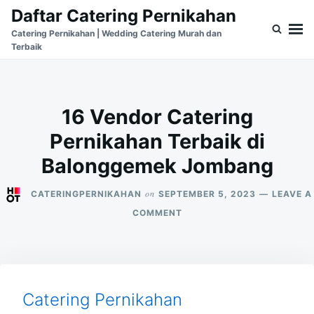
Skip
Search
Daftar Catering Pernikahan
to
for:
Catering Pernikahan | Wedding Catering Murah dan
Terbaik
content
16 Vendor Catering
Pernikahan Terbaik di
Balonggemek Jombang
on
CATERINGPERNIKAHAN
SEPTEMBER 5, 2023
LEAVE A
ON
COMMENT
16
VENDOR
CATERING
PERNIKAHAN
TERBAIK
DI
Catering Pernikahan
BALONGGEMEK