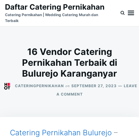
Skip
Search
Daftar Catering Pernikahan
to
for:
Catering Pernikahan | Wedding Catering Murah dan
Terbaik
content
16 Vendor Catering
Pernikahan Terbaik di
Bulurejo Karanganyar
on
CATERINGPERNIKAHAN
SEPTEMBER 27, 2023
LEAVE
ON
A COMMENT
16
VENDOR
CATERING
PERNIKAHAN
TERBAIK
DI
Catering Pernikahan Bulurejo
–
BULUREJO