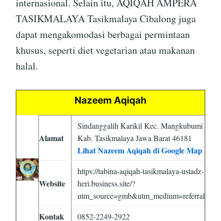
internasional. Selain itu, AQIQAH AMPERA
TASIKMALAYA Tasikmalaya Cibalong juga
dapat mengakomodasi berbagai permintaan
khusus, seperti diet vegetarian atau makanan
halal.
Nazeem Aqiqah
Sindanggalih Karikil Kec. Mangkubumi
Alamat
Kab. Tasikmalaya Jawa Barat 46181
Lihat Nazeem Aqiqah di Google Map
https://tabina-aqiqah-tasikmalaya-ustadz-
Website
heri.business.site/?
utm_source=gmb&utm_medium=referral
Kontak
0852-2249-2922