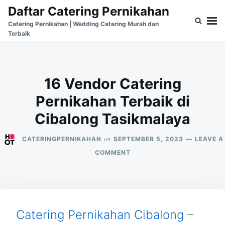
Skip
Search
Daftar Catering Pernikahan
to
for:
Catering Pernikahan | Wedding Catering Murah dan
Terbaik
content
16 Vendor Catering
Pernikahan Terbaik di
Cibalong Tasikmalaya
on
CATERINGPERNIKAHAN
SEPTEMBER 5, 2023
LEAVE A
ON
COMMENT
16
VENDOR
CATERING
PERNIKAHAN
TERBAIK
DI
Catering Pernikahan Cibalong
–
CIBALONG