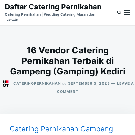
Skip
Search
Daftar Catering Pernikahan
to
for:
Catering Pernikahan | Wedding Catering Murah dan
Terbaik
content
16 Vendor Catering
Pernikahan Terbaik di
Gampeng (Gamping) Kediri
on
CATERINGPERNIKAHAN
SEPTEMBER 5, 2023
LEAVE A
ON
COMMENT
16
VENDOR
CATERING
PERNIKAHAN
TERBAIK
DI
Catering Pernikahan Gampeng
GAMPENG