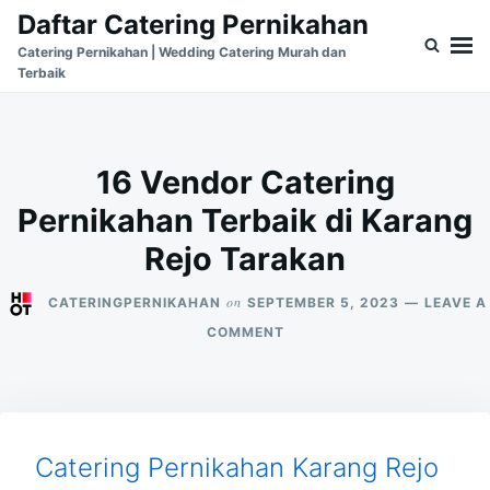
Skip
Search
Daftar Catering Pernikahan
to
for:
Catering Pernikahan | Wedding Catering Murah dan
Terbaik
content
16 Vendor Catering
Pernikahan Terbaik di Karang
Rejo Tarakan
on
CATERINGPERNIKAHAN
SEPTEMBER 5, 2023
LEAVE A
ON
COMMENT
16
VENDOR
CATERING
PERNIKAHAN
TERBAIK
DI
Catering Pernikahan Karang Rejo
KARANG