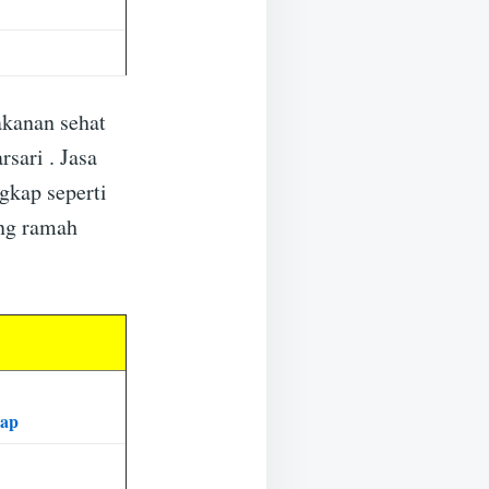
akanan sehat
ari . Jasa
gkap seperti
ang ramah
Map