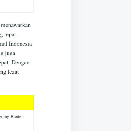
ng menawarkan
 tepat.
nal Indonesia
ng juga
epat. Dengan
ng lezat
erang Banten