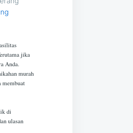
Serang
ing
silitas
erutama jika
ra Anda.
nikahan murah
da membuat
ik di
dan ulasan