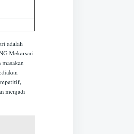
ri adalah
ING Mekarsari
n masakan
ediakan
mpetitif,
an menjadi