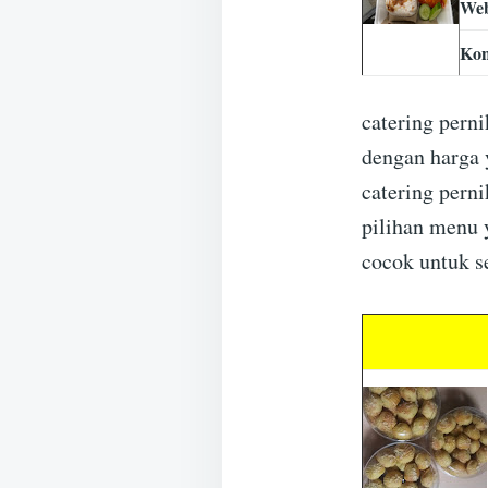
Web
Kon
catering pern
dengan harga
catering pern
pilihan menu 
cocok untuk s