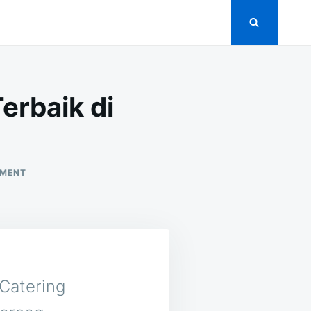
erbaik di
ON
MMENT
16
VENDOR
CATERING
PERNIKAHAN
TERBAIK
DI
MEKARSARI
SERANG
 Catering