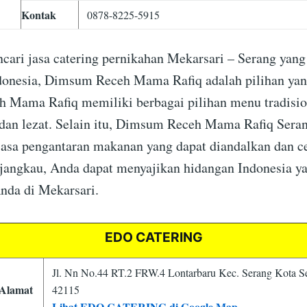
Kontak
0878-8225-5915
cari jasa catering pernikahan Mekarsari – Serang ya
onesia, Dimsum Receh Mama Rafiq adalah pilihan yang
Mama Rafiq memiliki berbagai pilihan menu tradisio
 dan lezat. Selain itu, Dimsum Receh Mama Rafiq Sera
asa pengantaran makanan yang dapat diandalkan dan c
rjangkau, Anda dapat menyajikan hidangan Indonesia ya
nda di Mekarsari.
EDO CATERING
Jl. Nn No.44 RT.2 FRW.4 Lontarbaru Kec. Serang Kota S
Alamat
42115
Lihat EDO CATERING di Google Map