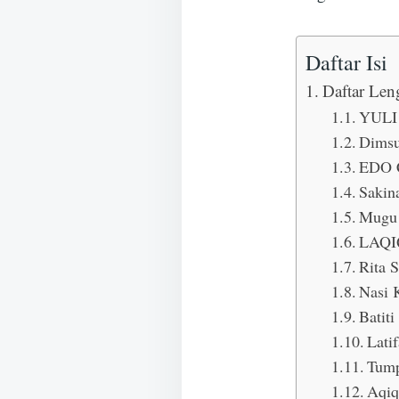
Daftar Isi
Daftar Len
YULI
Dims
EDO 
Sakin
Mugu 
LAQI
Rita 
Nasi 
Batiti
Lati
Tum
Aqiq