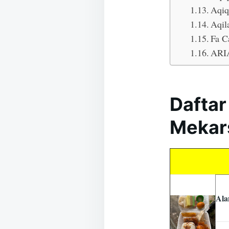
Aqiq
Aqil
Fa C
ARI
Daftar
Mekar
Ala