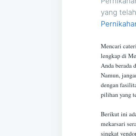
Pernikaha
yang tela
Pernikaha
Mencari cater
lengkap di Me
Anda berada d
Namun, jangan
dengan fasili
pilihan yang t
Berikut ini ad
mekarsari ser
singkat vendo