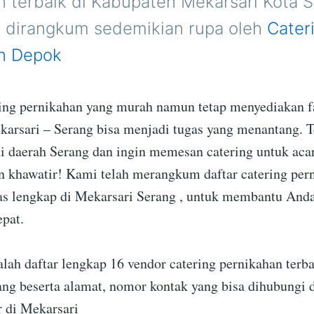
n terbaik di Kabupaten Mekarsari Kota 
h dirangkum sedemikian rupa oleh
Cater
n Depok
ing pernikahan yang murah namun tetap menyediakan fa
karsari – Serang bisa menjadi tugas yang menantang. T
i daerah Serang dan ingin memesan catering untuk aca
 khawatir! Kami telah merangkum daftar catering per
tas lengkap di Mekarsari Serang , untuk membantu An
epat.
alah daftar lengkap 16 vendor catering pernikahan terba
ang beserta alamat, nomor kontak yang bisa dihubungi 
r di Mekarsari