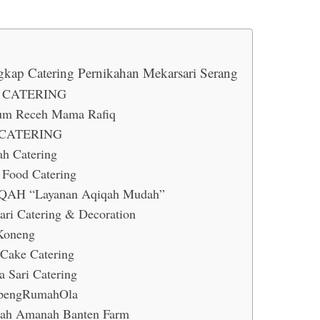
gkap Catering Pernikahan Mekarsari Serang
 CATERING
um Receh Mama Rafiq
CATERING
ah Catering
Food Catering
QAH “Layanan Aqiqah Mudah”
Sari Catering & Decoration
Koneng
 Cake Catering
fa Sari Catering
pengRumahOla
ah Amanah Banten Farm