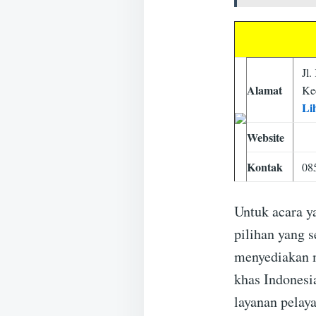
Jl
Alamat
Ke
Li
Website
Kontak
08
Untuk acara y
pilihan yang 
menyediakan 
khas Indonesi
layanan pelay