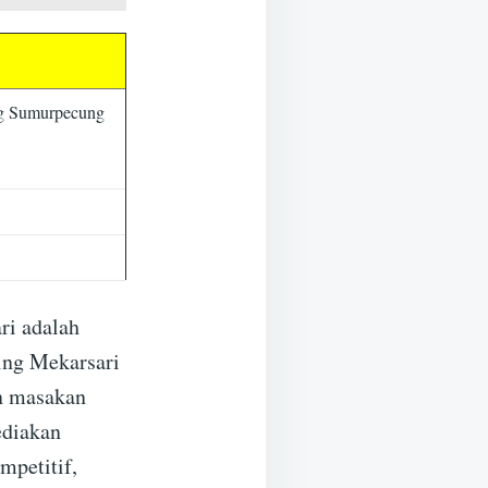
ng Sumurpecung
ri adalah
ing Mekarsari
n masakan
ediakan
mpetitif,