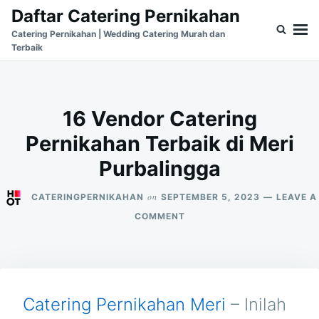
Skip
Search
Daftar Catering Pernikahan
to
for:
Catering Pernikahan | Wedding Catering Murah dan
Terbaik
content
16 Vendor Catering
Pernikahan Terbaik di Meri
Purbalingga
on
CATERINGPERNIKAHAN
SEPTEMBER 5, 2023
LEAVE A
ON
COMMENT
16
VENDOR
CATERING
PERNIKAHAN
TERBAIK
DI
Catering Pernikahan Meri
– Inilah
MERI