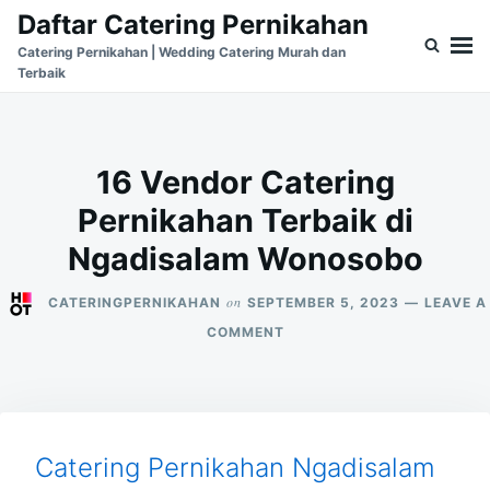
Skip
Search
Daftar Catering Pernikahan
to
for:
Catering Pernikahan | Wedding Catering Murah dan
Terbaik
content
16 Vendor Catering
Pernikahan Terbaik di
Ngadisalam Wonosobo
on
CATERINGPERNIKAHAN
SEPTEMBER 5, 2023
LEAVE A
ON
COMMENT
16
VENDOR
CATERING
PERNIKAHAN
TERBAIK
DI
Catering Pernikahan Ngadisalam
NGADISALAM