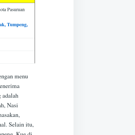
ota Pasuruan
tak, Tumpeng,
dengan menu
menerima
g adalah
h, Nasi
masakan,
l. Selain itu,
peng, Kue di