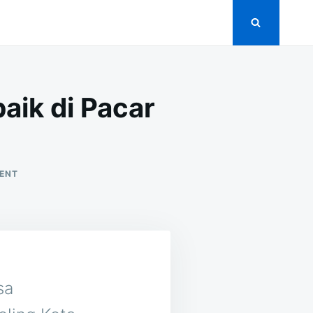
aik di Pacar
ON
ENT
16
VENDOR
CATERING
PERNIKAHAN
TERBAIK
DI
PACAR
KELING
sa
PASURUAN