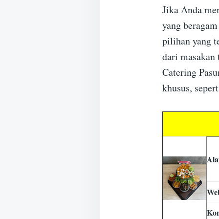
Jika Anda men
yang beragam 
pilihan yang 
dari masakan 
Catering Pasu
khusus, sepert
Ala
Web
Ko