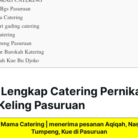
Bgs Pasuruan
 Catering
ri gading catering
atering
eng Pasuruan
r Barokah Katering
ah Kue Bu Djoko
 Lengkap Catering Perni
Keling Pasuruan
Mama Catering | menerima pesanan Aqiqah, Nas
Tumpeng, Kue di Pasuruan