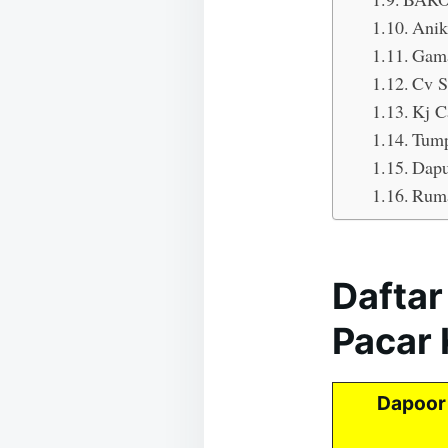
Anik
Gama
Cv S
Kj C
Tump
Dapu
Rum
Daftar
Pacar 
Dapoor 