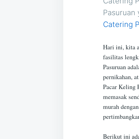
Catering P
Pasuruan 
Catering 
Hari ini, kit
fasilitas leng
Pasuruan adala
pernikahan, a
Pacar Keling 
memasak sendi
murah dengan 
pertimbangka
Berikut ini ad