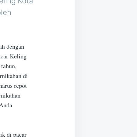
eling Kota
oleh
rah dengan
acar Keling
 tahun,
rnikahan di
harus repot
ernikahan
 Anda
ik di pacar