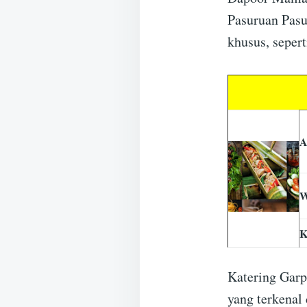
Pasuruan Pasu
khusus, sepert
A
W
K
Katering Garp
yang terkenal