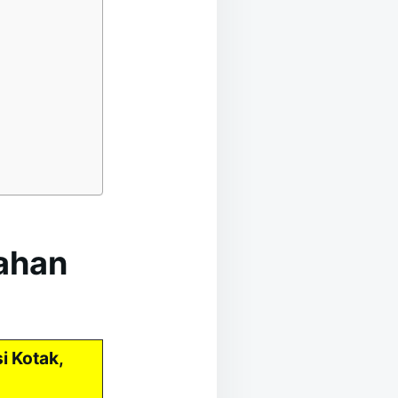
kahan
i Kotak,