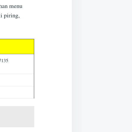
ihan menu
 piring,
67135