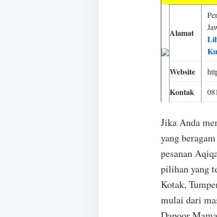
Pe
Ja
Alamat
Li
Ku
Website
ht
Kontak
08
Jika Anda men
yang beragam 
pesanan Aqiqa
pilihan yang 
Kotak, Tumpen
mulai dari mas
Dapoor Mama 