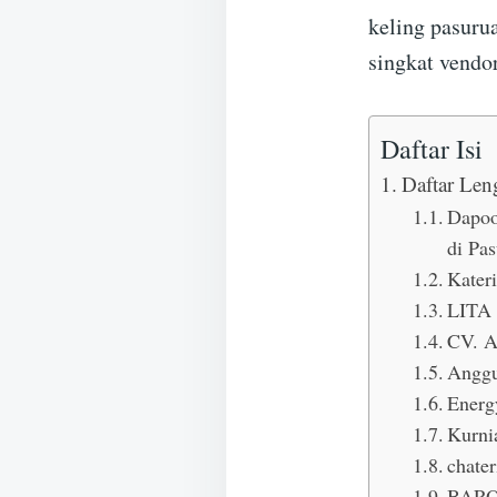
keling pasuru
singkat vendo
Daftar Isi
Daftar Len
Dapoo
di Pa
Kater
LITA 
CV. 
Anggu
Energ
Kurni
chate
BAR