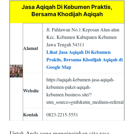
Jasa Aqiqah Di Kebumen Praktis,
Bersama Khodijah Aqiqah
Jl. Pahlawan No.1 Keposan Alun-alun
Kec. Kebumen Kabupaten Kebumen
Jawa Tengah 54311
Alamat
Lihat Jasa Aqiqah Di Kebumen
Praktis, Bersama Khodijah Aqiqah di
Google Map
https://aqiqah-kebumen-jasa-aqiqah-
kebumen-paket-aqiqah-
Website
kebumen.business.site/?
utm_source=gmb&utm_medium=referral
Kontak
0823-2215-5551
Untuk Anda yang menginginkan cita rasa