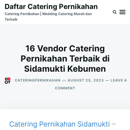
Skip
Search
Daftar Catering Pernikahan
to
for:
Catering Pernikahan | Wedding Catering Murah dan
Terbaik
content
16 Vendor Catering
Pernikahan Terbaik di
Sidamukti Kebumen
on
CATERINGPERNIKAHAN
AUGUST 25, 2023
LEAVE A
ON
COMMENT
16
VENDOR
CATERING
PERNIKAHAN
TERBAIK
DI
Catering Pernikahan Sidamukti
–
SIDAMUKTI