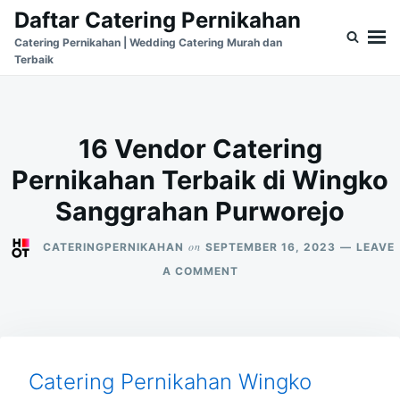
Skip
Search
Daftar Catering Pernikahan
to
for:
Catering Pernikahan | Wedding Catering Murah dan
Terbaik
content
16 Vendor Catering
Pernikahan Terbaik di Wingko
Sanggrahan Purworejo
on
CATERINGPERNIKAHAN
SEPTEMBER 16, 2023
LEAVE
ON
A COMMENT
16
VENDOR
CATERING
PERNIKAHAN
TERBAIK
DI
Catering Pernikahan Wingko
WINGKO