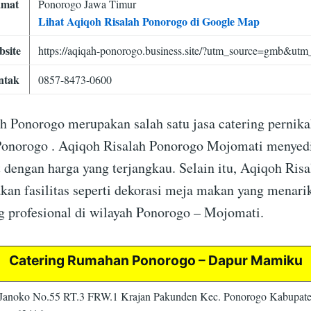
amat
Ponorogo Jawa Timur
Lihat Aqiqoh Risalah Ponorogo di Google Map
site
https://aqiqah-ponorogo.business.site/?utm_source=gmb&utm
ntak
0857-8473-0600
h Ponorogo merupakan salah satu jasa catering pernika
Ponorogo . Aqiqoh Risalah Ponorogo Mojomati menye
 dengan harga yang terjangkau. Selain itu, Aqiqoh Ris
kan fasilitas seperti dekorasi meja makan yang menari
g profesional di wilayah Ponorogo – Mojomati.
Catering Rumahan Ponorogo – Dapur Mamiku
. Janoko No.55 RT.3 FRW.1 Krajan Pakunden Kec. Ponorogo Kabupat