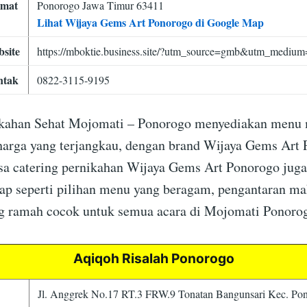
amat
Ponorogo Jawa Timur 63411
Lihat Wijaya Gems Art Ponorogo di Google Map
site
https://mboktie.business.site/?utm_source=gmb&utm_medium=
ntak
0822-3115-9195
nikahan Sehat Mojomati – Ponorogo menyediakan menu
harga yang terjangkau, dengan brand Wijaya Gems Art
sa catering pernikahan Wijaya Gems Art Ponorogo ju
gkap seperti pilihan menu yang beragam, pengantaran m
g ramah cocok untuk semua acara di Mojomati Ponorog
Aqiqoh Risalah Ponorogo
Jl. Anggrek No.17 RT.3 FRW.9 Tonatan Bangunsari Kec. Po