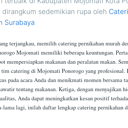
n terbaik di Kabupaten Mojomati Kota 
h dirangkum sedemikian rupa oleh
Cater
n Surabaya
yang terjangkau, memilih catering pernikahan murah den
norogo Mojomati memiliki beberapa keuntungan. Pert
epot mempersiapkan makanan dan peralatan makan. Se
h tim catering di Mojomati Ponorogo yang profesional.
fokus pada acara Anda dan menikmati momen bersama 
hawatir tentang makanan. Ketiga, dengan menyajikan h
kualitas, Anda dapat meningkatkan kesan positif terhad
-lama lagi, inilah daftar lengkap catering pernikahan 