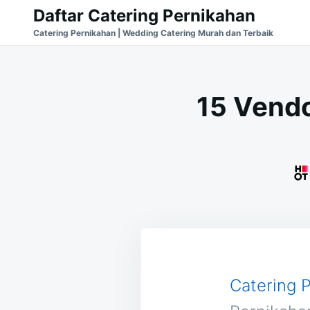
Skip
Search
Daftar Catering Pernikahan
to
for:
Catering Pernikahan | Wedding Catering Murah dan Terbaik
content
15 Vendo
Catering 