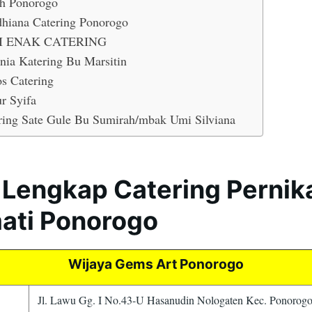
h Ponorogo
hiana Catering Ponorogo
I ENAK CATERING
nia Katering Bu Marsitin
s Catering
r Syifa
ring Sate Gule Bu Sumirah/mbak Umi Silviana
 Lengkap Catering Perni
ati Ponorogo
Wijaya Gems Art Ponorogo
Jl. Lawu Gg. I No.43-U Hasanudin Nologaten Kec. Ponorog