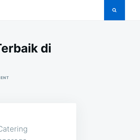
erbaik di
ON
MENT
15
VENDOR
CATERING
PERNIKAHAN
TERBAIK
DI
MOJOMATI
PONOROGO
 Catering