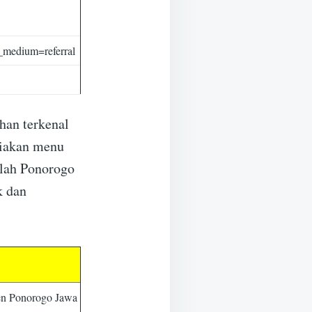
_medium=referral
han terkenal
diakan menu
alah Ponorogo
k dan
en Ponorogo Jawa