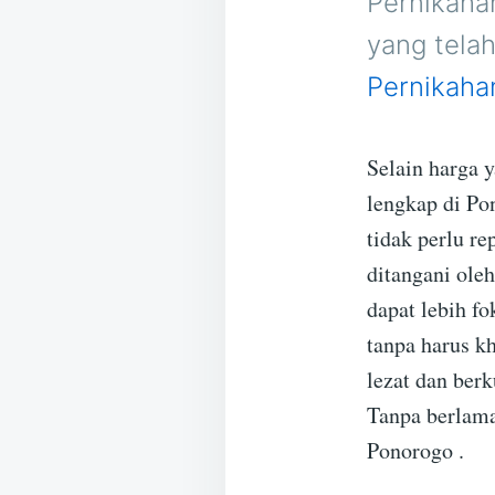
Pernikaha
yang tela
Pernikaha
Selain harga 
lengkap di Po
tidak perlu r
ditangani ole
dapat lebih 
tanpa harus k
lezat dan ber
Tanpa berlama
Ponorogo .