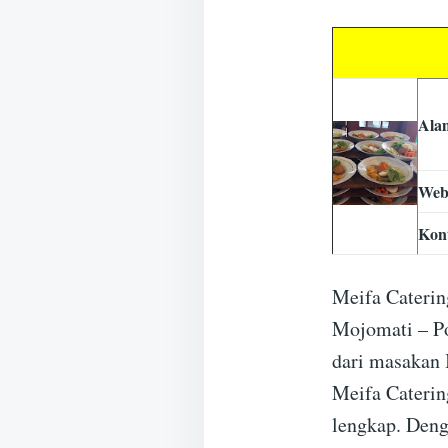
Ala
Web
Kon
Meifa Caterin
Mojomati – Po
dari masakan 
Meifa Caterin
lengkap. Deng