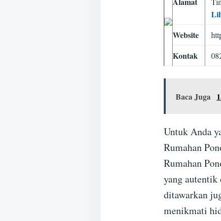
Alamat
Ti
Li
Website
htt
Kontak
08
Baca Juga
1
Untuk Anda ya
Rumahan Ponor
Rumahan Pono
yang autentik 
ditawarkan ju
menikmati hid