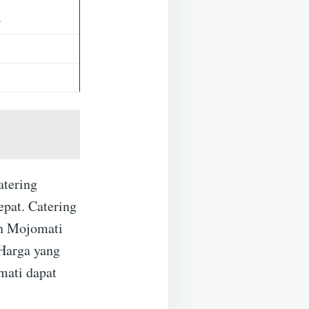
p
atering
pat. Catering
n Mojomati
 Harga yang
mati dapat