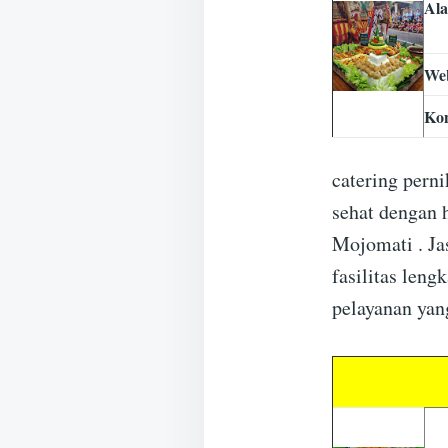
Al
Web
Ko
catering per
sehat dengan 
Mojomati . Ja
fasilitas len
pelayanan yan