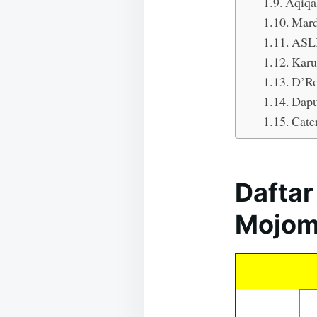
Aqiqa
Mard
ASL
Karu
D’Ro
Dapu
Cate
Daftar
Mojom