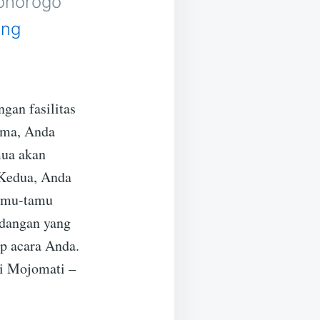
Ponorogo
ing
gan fasilitas
ama, Anda
mua akan
 Kedua, Anda
tamu-tamu
idangan yang
ap acara Anda.
di Mojomati –