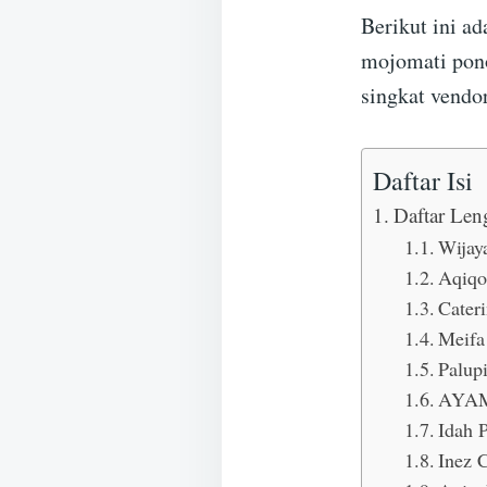
Berikut ini ad
mojomati pono
singkat vendo
Daftar Isi
Daftar Len
Wijay
Aqiqo
Cater
Meifa
Palupi
AYAM
Idah P
Inez 