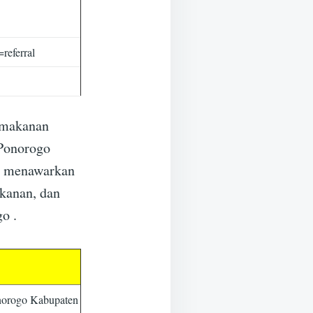
referral
 makanan
 Ponorogo
ga menawarkan
akanan, dan
o .
norogo Kabupaten