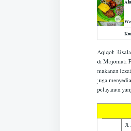
Al
Web
Ko
Aqiqoh Risala
di Mojomati 
makanan lezat
juga menyedia
pelayanan yan
Jl