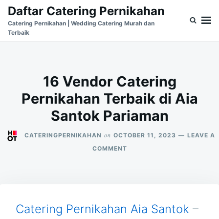
Skip
Search
Daftar Catering Pernikahan
to
for:
Catering Pernikahan | Wedding Catering Murah dan
Terbaik
content
16 Vendor Catering
Pernikahan Terbaik di Aia
Santok Pariaman
on
CATERINGPERNIKAHAN
OCTOBER 11, 2023
LEAVE A
ON
COMMENT
16
VENDOR
CATERING
PERNIKAHAN
TERBAIK
DI
Catering Pernikahan Aia Santok
–
AIA