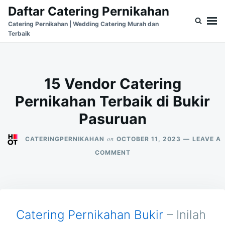
Skip
Search
Daftar Catering Pernikahan
to
for:
Catering Pernikahan | Wedding Catering Murah dan
Terbaik
content
15 Vendor Catering
Pernikahan Terbaik di Bukir
Pasuruan
on
CATERINGPERNIKAHAN
OCTOBER 11, 2023
LEAVE A
ON
COMMENT
15
VENDOR
CATERING
PERNIKAHAN
TERBAIK
DI
Catering Pernikahan Bukir
– Inilah
BUKIR