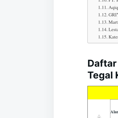
Aqiq
GRIY
Mart
Lest
Kate
Daftar
Tegal 
Ala