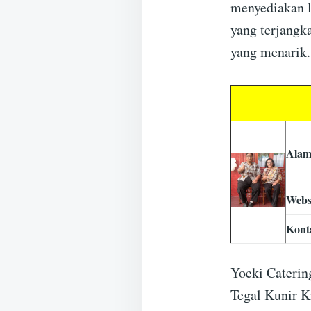
menyediakan l
yang terjangk
yang menarik.
Alam
Webs
Kont
Yoeki Caterin
Tegal Kunir K