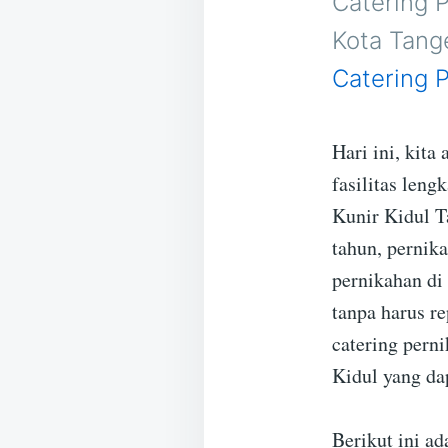
Catering P
Kota Tang
Catering 
Hari ini, kit
fasilitas leng
Kunir Kidul Ta
tahun, pernik
pernikahan di
tanpa harus re
catering pern
Kidul yang da
Berikut ini ad