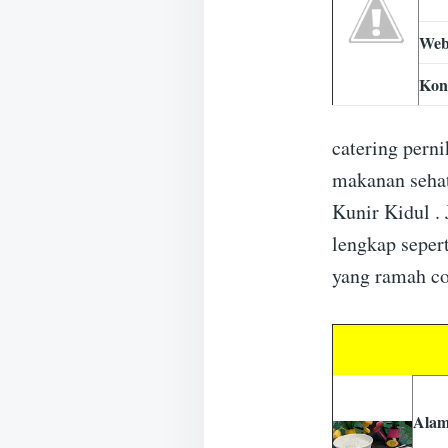
Web
Kon
catering pern
makanan sehat
Kunir Kidul .
lengkap seper
yang ramah co
Alam