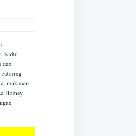
i
r Kidul
s dan
catering
ma, makanan
asa Homey
engan