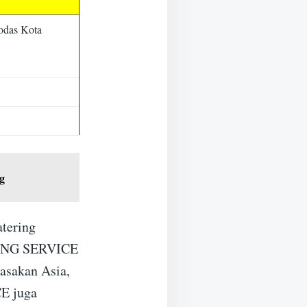
odas Kota
g
tering
ERING SERVICE
asakan Asia,
E juga