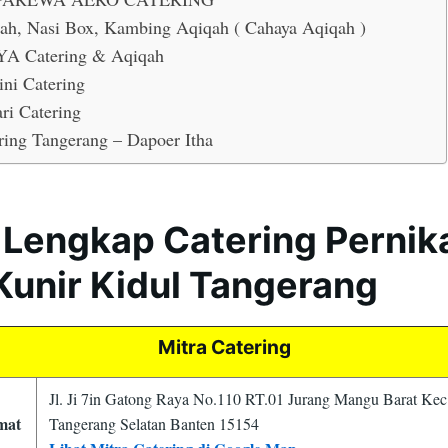
ah, Nasi Box, Kambing Aqiqah ( Cahaya Aqiqah )
A Catering & Aqiqah
ini Catering
ari Catering
ring Tangerang – Dapoer Itha
 Lengkap Catering Perni
Kunir Kidul Tangerang
Mitra Catering
Jl. Ji 7in Gatong Raya No.110 RT.01 Jurang Mangu Barat Kec
mat
Tangerang Selatan Banten 15154