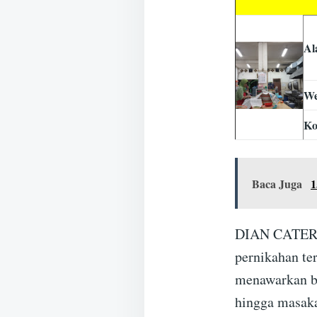
Al
We
Ko
Baca Juga
1
DIAN CATERIN
pernikahan t
menawarkan be
hingga masak