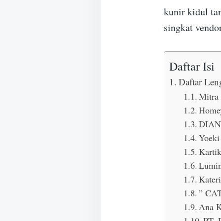
kunir kidul t
singkat vendo
Daftar Isi
Daftar Len
Mitra
Homey
DIAN
Yoeki
Kartik
Lumin
Kater
” CA
Ana K
PT.