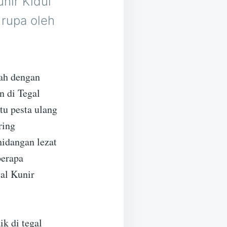
nir Kidul
rupa oleh
rah dengan
n di Tegal
tu pesta ulang
ring
hidangan lezat
berapa
gal Kunir
ik di tegal