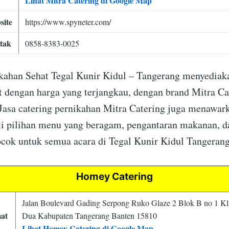
Lihat Mitra Catering di Google Map
site
https://www.spyneter.com/
tak
0858-8383-0025
ikahan Sehat Tegal Kunir Kidul – Tangerang menyedia
 dengan harga yang terjangkau, dengan brand Mitra Ca
 Jasa catering pernikahan Mitra Catering juga menawark
ti pilihan menu yang beragam, pengantaran makanan, d
cok untuk semua acara di Tegal Kunir Kidul Tangerang
Homey Catering
Jalan Boulevard Gading Serpong Ruko Glaze 2 Blok B no 1 Kl
at
Dua Kabupaten Tangerang Banten 15810
Lihat Homey Catering di Google Map